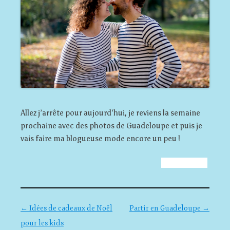
Allez j’arrête pour aujourd’hui, je reviens la semaine
prochaine avec des photos de Guadeloupe et puis je
vais faire ma blogueuse mode encore un peu !
Navigation des articles
←
Idées de cadeaux de Noël
Partir en Guadeloupe
→
pour les kids