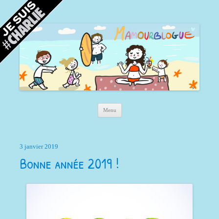
Mamour blogue
Blog d'une maman à Bordeaux, du sable, des coquillages… et la mer !
Aller au contenu principal
Menu
3 janvier 2019
Bonne année 2019 !