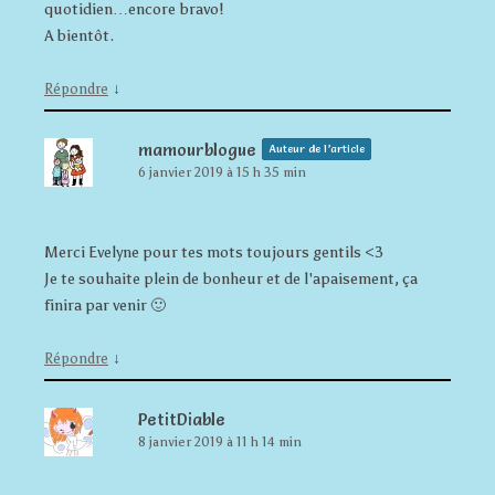
quotidien…encore bravo!
A bientôt.
↓
Répondre
mamourblogue
Auteur de l’article
6 janvier 2019 à 15 h 35 min
Merci Evelyne pour tes mots toujours gentils <3
Je te souhaite plein de bonheur et de l'apaisement, ça
finira par venir 🙂
↓
Répondre
PetitDiable
8 janvier 2019 à 11 h 14 min