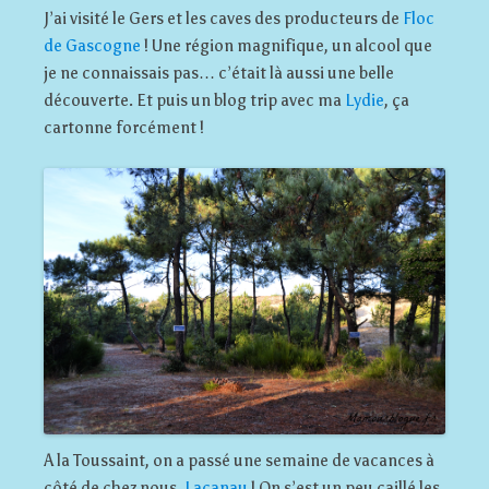
J’ai visité le Gers et les caves des producteurs de
Floc
de Gascogne
! Une région magnifique, un alcool que
je ne connaissais pas… c’était là aussi une belle
découverte. Et puis un blog trip avec ma
Lydie
, ça
cartonne forcément !
A la Toussaint, on a passé une semaine de vacances à
côté de chez nous,
Lacanau
! On s’est un peu caillé les