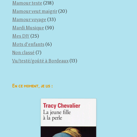
Mamour teste
(218)
Mamour veut maigrir
(20)
Mamour voyage
(33)
Mardi Musique
(59)
Mes DIY
(25)
Mots d'enfants
(6)
Non classé
(7)
Vu/testé/goûté à Bordeaux
(13)
En ce moment, je lis :