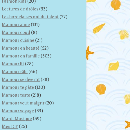
Fashion kids
(20)
Lectures de drôles
(33)
Les bordelaises ont du talent
(27)
Mamour aime
(131)
Mamour coud
(8)
Mamour cuisine
(21)
Mamour en beauté
(52)
Mamour en famille
(303)
Mamour lit
(28)
Mamour râle
(66)
Mamour se divertit
(28)
Mamour te gâte
(130)
Mamour teste
(218)
Mamour veut maigrir
(20)
Mamour voyage
(33)
Mardi Musique
(59)
Mes DIY
(25)