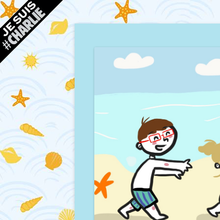
Blog d'une maman à Bordeaux, du sable, des co
Mamour blogue