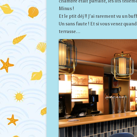
chambre était parfaite, les lits telle
Minus !
Et le ptit déj !! J’ai rarement vu un bu
Un sans faute ! Et si vous venez quand 
terrasse…