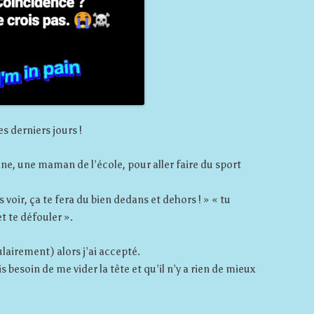
es derniers jours !
ne, une maman de l’école, pour aller faire du sport
as voir, ça te fera du bien dedans et dehors ! » « tu
t te défouler ».
lairement) alors j’ai accepté.
s besoin de me vider la tête et qu’il n’y a rien de mieux