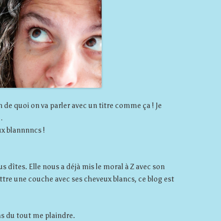
de quoi on va parler avec un titre comme ça ! Je
…
x blannnncs !
us dîtes. Elle nous a déjà mis le moral à Z avec son
ettre une couche avec ses cheveux blancs, ce blog est
as du tout me plaindre.