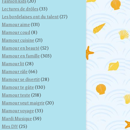
Fashion kids
(20)
Lectures de drôles
(33)
Les bordelaises ont du talent
(27)
Mamour aime
(131)
Mamour coud
(8)
Mamour cuisine
(21)
Mamour en beauté
(52)
Mamour en famille
(303)
Mamour lit
(28)
Mamour râle
(66)
Mamour se divertit
(28)
Mamour te gâte
(130)
Mamour teste
(218)
Mamour veut maigrir
(20)
Mamour voyage
(33)
Mardi Musique
(59)
Mes DIY
(25)