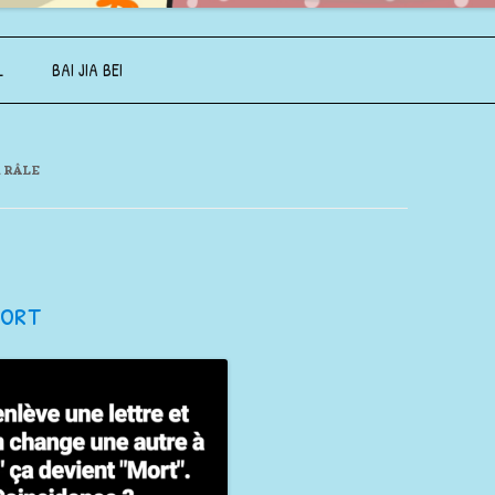
Aller au contenu principal
L
BAI JIA BEI
 RÂLE
port