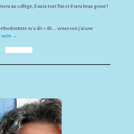
vera au collège, il aura tout fini et il sera beau gosse !
’orthodontiste m’a dit « Ah… venez voir j’ai une
a suite
→