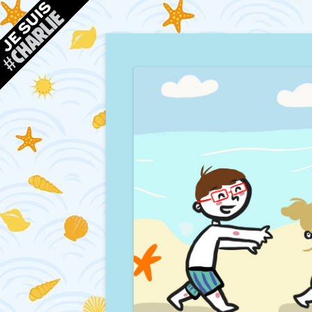
Blog d'une maman à Bordeaux, du sable, des co
Mamour blogue