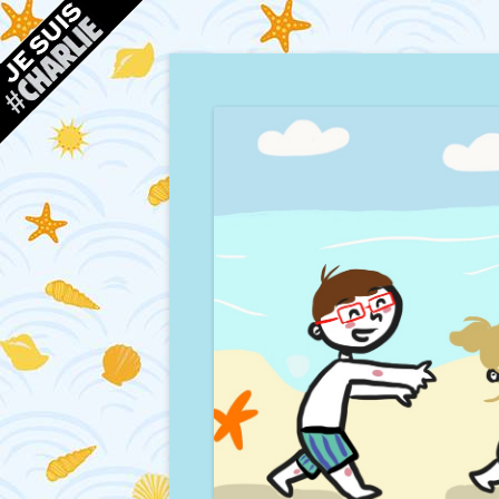
Blog d'une maman à Bordeaux, du sable, des co
Mamour blogue