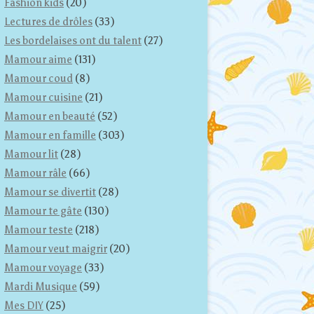
Fashion kids
(20)
Lectures de drôles
(33)
Les bordelaises ont du talent
(27)
Mamour aime
(131)
Mamour coud
(8)
Mamour cuisine
(21)
Mamour en beauté
(52)
Mamour en famille
(303)
Mamour lit
(28)
Mamour râle
(66)
Mamour se divertit
(28)
Mamour te gâte
(130)
Mamour teste
(218)
Mamour veut maigrir
(20)
Mamour voyage
(33)
Mardi Musique
(59)
Mes DIY
(25)