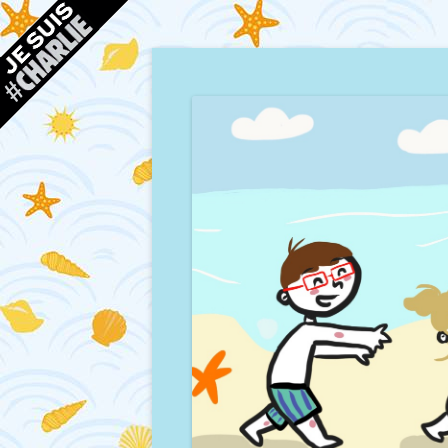
Blog d'une maman à Bordeaux, du sable, des co
Mamour blogue