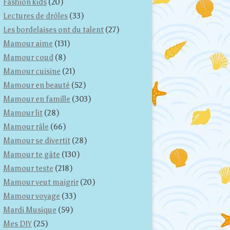
Fashion kids
(20)
Lectures de drôles
(33)
Les bordelaises ont du talent
(27)
Mamour aime
(131)
Mamour coud
(8)
Mamour cuisine
(21)
Mamour en beauté
(52)
Mamour en famille
(303)
Mamour lit
(28)
Mamour râle
(66)
Mamour se divertit
(28)
Mamour te gâte
(130)
Mamour teste
(218)
Mamour veut maigrir
(20)
Mamour voyage
(33)
Mardi Musique
(59)
Mes DIY
(25)