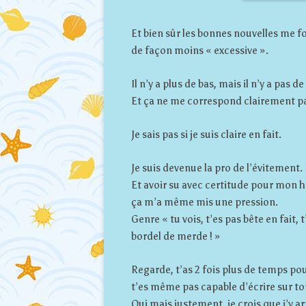
Et bien sûr les bonnes nouvelles me fo
de façon moins « excessive ».
Il n’y a plus de bas, mais il n’y a pas 
Et ça ne me correspond clairement p
Je sais pas si je suis claire en fait.
Je suis devenue la pro de l’évitement.
Et avoir su avec certitude pour mon h
ça m’a même mis une pression.
Genre « tu vois, t’es pas bête en fait, 
bordel de merde ! »
Regarde, t’as 2 fois plus de temps pou
t’es même pas capable d’écrire sur ton
Oui mais justement, je crois que j’y ar