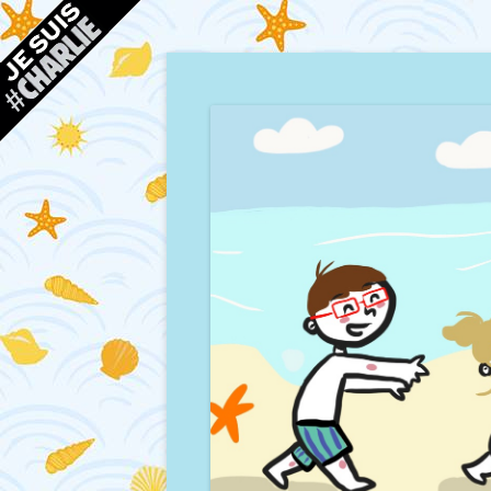
Blog d'une maman à Bordeaux, du sable, des co
Mamour blogue