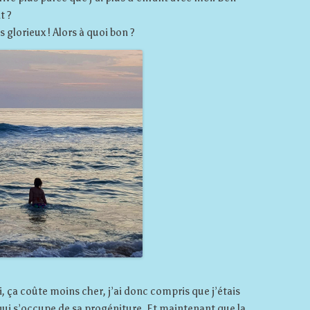
t ?
 glorieux ! Alors à quoi bon ?
 ça coûte moins cher, j’ai donc compris que j’étais
i s’occupe de sa progéniture. Et maintenant que la