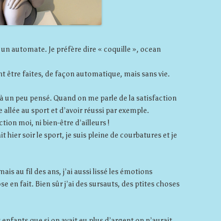
 un automate. Je préfère dire « coquille », ocean
ent être faites, de façon automatique, mais sans vie.
éjà un peu pensé. Quand on me parle de la satisfaction
e allée au sport et d’avoir réussi par exemple.
ion moi, ni bien-être d’ailleurs !
t hier soir le sport, je suis pleine de courbatures et je
is au fil des ans, j’ai aussi lissé les émotions
e en fait. Bien sûr j’ai des sursauts, des ptites choses
x enfants que si on avait eu plus d’argent on n’aurait