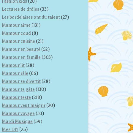
Fashion kids
(20)
Lectures de drôles
(33)
Les bordelaises ont du talent
(27)
Mamour aime
(131)
Mamour coud
(8)
Mamour cuisine
(21)
Mamour en beauté
(52)
Mamour en famille
(303)
Mamour lit
(28)
Mamour râle
(66)
Mamour se divertit
(28)
Mamour te gâte
(130)
Mamour teste
(218)
Mamour veut maigrir
(20)
Mamour voyage
(33)
Mardi Musique
(59)
Mes DIY
(25)