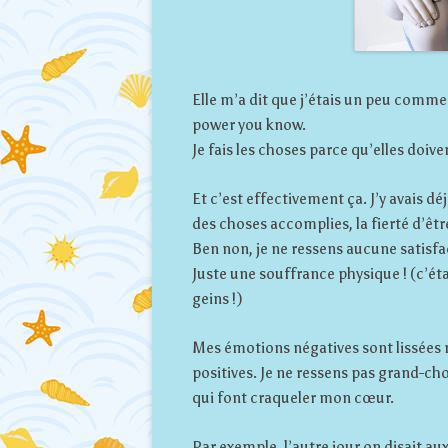
Elle m’a dit que j’étais un peu comme
power you know.
Je fais les choses parce qu’elles doiv
Et c’est effectivement ça. J’y avais d
des choses accomplies, la fierté d’êtr
Ben non, je ne ressens aucune satisfact
Juste une souffrance physique ! (c’étai
geins !)
Mes émotions négatives sont lissées ma
positives. Je ne ressens pas grand-chos
qui font craqueler mon cœur.
Par exemple, l’autre jour on disait au