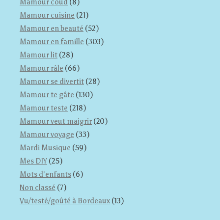
Mamour coud
(8)
Mamour cuisine
(21)
Mamour en beauté
(52)
Mamour en famille
(303)
Mamour lit
(28)
Mamour râle
(66)
Mamour se divertit
(28)
Mamour te gâte
(130)
Mamour teste
(218)
Mamour veut maigrir
(20)
Mamour voyage
(33)
Mardi Musique
(59)
Mes DIY
(25)
Mots d'enfants
(6)
Non classé
(7)
Vu/testé/goûté à Bordeaux
(13)