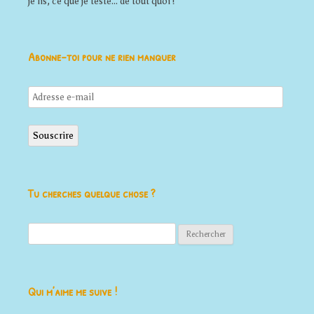
je lis, ce que je teste... de tout quoi !
Abonne-toi pour ne rien manquer
Adresse
e-
mail
Souscrire
Tu cherches quelque chose ?
Rechercher :
Qui m’aime me suive !