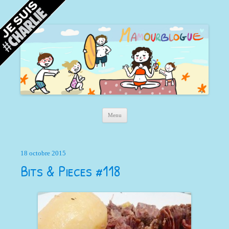
Mamour blogue
Blog d'une maman à Bordeaux, du sable, des coquillages… et la mer !
Aller au contenu principal
Menu
18 octobre 2015
Bits & Pieces #118