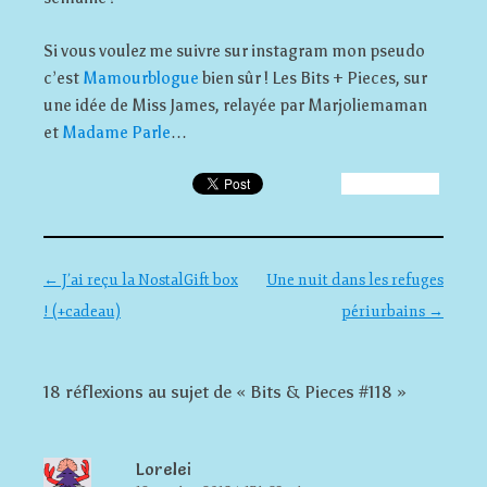
Si vous voulez me suivre sur instagram mon pseudo
c’est
Mamourblogue
bien sûr ! Les Bits + Pieces, sur
une idée de Miss James, relayée par Marjoliemaman
et
Madame Parle
…
Navigation des articles
←
J’ai reçu la NostalGift box
Une nuit dans les refuges
! (+cadeau)
périurbains
→
18 réflexions au sujet de «
Bits & Pieces #118
»
Lorelei