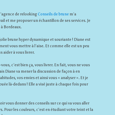
e l’agence de relooking
Conseils de brune
m’a
il et me proposer un échantillon de ses services. Je
 à Bordeaux.
 jolie brune hyper dynamique et souriante ! Diane est
ment vous mettre à l’aise. Et comme elle est un peu
s aider à vous livrer.
ous, c’est bien ça, vous livrer. En fait, vous ne vous
s Diane va mener la discussion de façon à en
bitudes, vos envies et ainsi vous « analyser ». Et je
ouée là-dedans ! Elle a visé juste à chaque fois pour
ir vous donner des conseils sur ce qui va vous aller
our les couleurs, c’est en étudiant votre teint et la