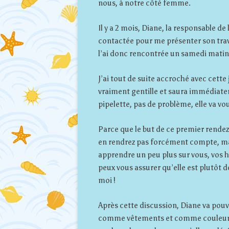
nous, à notre côté femme.
Il y a 2 mois, Diane, la responsable d
contactée pour me présenter son trava
l’ai donc rencontrée un samedi matin
J’ai tout de suite accroché avec cette
vraiment gentille et saura immédiate
pipelette, pas de problème, elle va vou
Parce que le but de ce premier rendez-v
en rendrez pas forcément compte, mai
apprendre un peu plus sur vous, vos ha
peux vous assurer qu’elle est plutôt d
moi !
Après cette discussion, Diane va pouvo
comme vêtements et comme couleurs. P