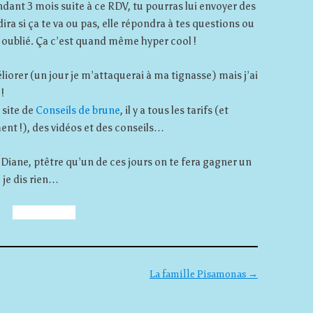
ndant 3 mois suite à ce RDV, tu pourras lui envoyer des
ira si ça te va ou pas, elle répondra à tes questions ou
s oublié. Ça c’est quand même hyper cool !
liorer (un jour je m’attaquerai à ma tignasse) mais j’ai
!
e site de
Conseils de brune
, il y a tous les tarifs (et
ent !), des vidéos et des conseils…
c Diane, ptêtre qu’un de ces jours on te fera gagner un
 je dis rien…
La famille Pisamonas
→