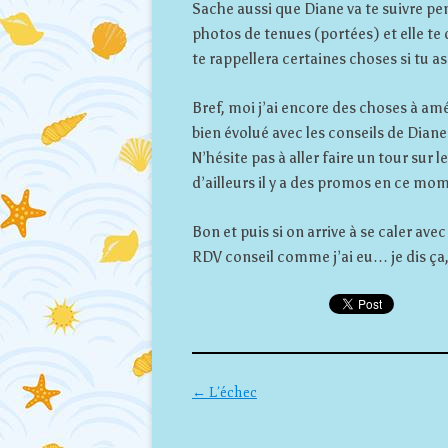
Sache aussi que Diane va te suivre pe
photos de tenues (portées) et elle te d
te rappellera certaines choses si tu a
Bref, moi j’ai encore des choses à amé
bien évolué avec les conseils de Diane 
N’hésite pas à aller faire un tour sur l
d’ailleurs il y a des promos en ce mom
Bon et puis si on arrive à se caler ave
RDV conseil comme j’ai eu… je dis ça,
Navigation des articles
←
L’échec