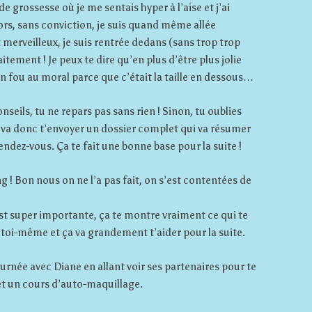
de grossesse où je me sentais hyper à l’aise et j’ai
lors, sans conviction, je suis quand même allée
t merveilleux, je suis rentrée dedans (sans trop trop
faitement ! Je peux te dire qu’en plus d’être plus jolie
n fou au moral parce que c’était la taille en dessous…
seils, tu ne repars pas sans rien ! Sinon, tu oublies
 va donc t’envoyer un dossier complet qui va résumer
endez-vous. Ça te fait une bonne base pour la suite !
g ! Bon nous on ne l’a pas fait, on s’est contentées de
st super importante, ça te montre vraiment ce qui te
 toi-même et ça va grandement t’aider pour la suite.
rnée avec Diane en allant voir ses partenaires pour te
et un cours d’auto-maquillage.