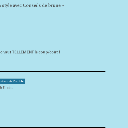
n style avec Conseils de brune
»
omo vaut TELLEMENT le coup/coût !
uteur de l’article
h 11 min