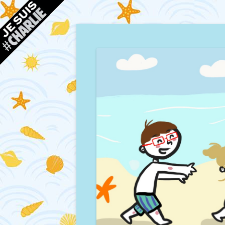
Blog d'une maman à Bordeaux, du sable, des co
Mamour blogue