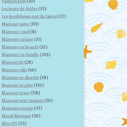
Fashion kids
(20)
Lectures de drôles
(33)
Les bordelaises ont du talent
(27)
Mamour aime
(131)
Mamour coud
(8)
Mamour cuisine
(21)
Mamour en beauté
(52)
Mamour en famille
(303)
Mamour lit
(28)
Mamour râle
(66)
Mamour se divertit
(28)
Mamour te gâte
(130)
Mamour teste
(218)
Mamour veut maigrir
(20)
Mamour voyage
(33)
Mardi Musique
(59)
Mes DIY
(25)