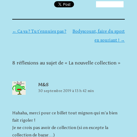
Navigation des articles
←
Ça va ? Tu t’ennuies pas ?
Bodyscount, faire du sport
en souriant !
→
8 réflexions au sujet de «
La nouvelle collection
»
M&S
30 septembre 2019 à 13 h 42 min
Hahaha, merci pour ce billet tout mignon qui m’a bien
fait rigoler !
Je ne crois pas avoir de collection (si on excepte la
collection de bazar…)