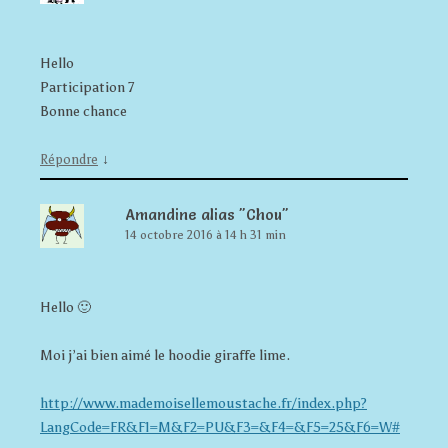
Hello
Participation 7
Bonne chance
↓
Répondre
Amandine alias "Chou"
14 octobre 2016 à 14 h 31 min
Hello 🙂
Moi j’ai bien aimé le hoodie giraffe lime.
http://www.mademoisellemoustache.fr/index.php?
LangCode=FR&F1=M&F2=PU&F3=&F4=&F5=25&F6=W#