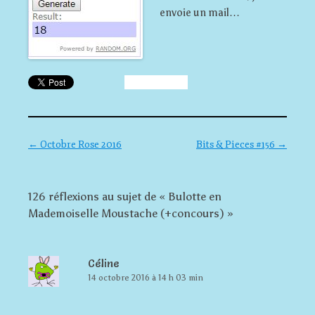
envoie un mail…
Navigation des articles
←
Octobre Rose 2016
Bits & Pieces #156
→
126 réflexions au sujet de «
Bulotte en
Mademoiselle Moustache (+concours)
»
Céline
14 octobre 2016 à 14 h 03 min