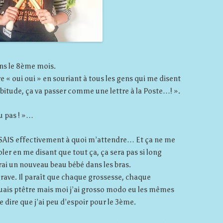
ns le 8ème mois.
re « oui oui » en souriant à tous les gens qui me disent
abitude, ça va passer comme une lettre à la Poste…! ».
ou pas ! »…
 SAIS effectivement à quoi m’attendre… Et ça ne me
soler en me disant que tout ça, ça sera pas si long
rai un nouveau beau bébé dans les bras.
 grave. Il paraît que chaque grossesse, chaque
ais ptêtre mais moi j’ai grosso modo eu les mêmes
 dire que j’ai peu d’espoir pour le 3ème.