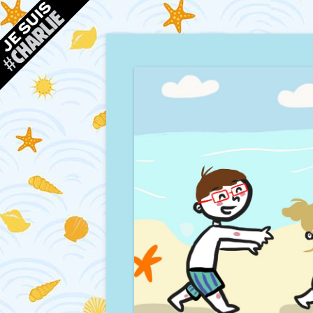
Blog d'une maman à Bordeaux, du sable, des co
Mamour blogue