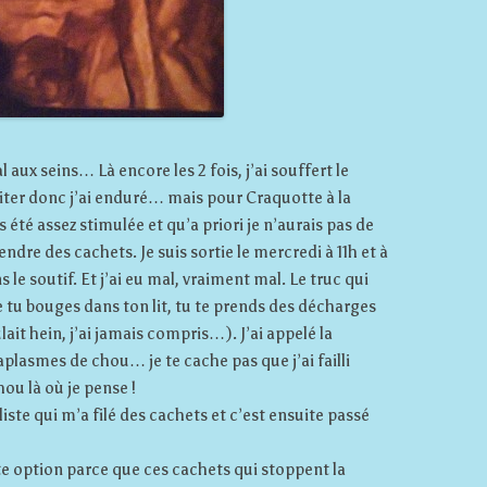
l aux seins… Là encore les 2 fois, j’ai souffert le
aiter donc j’ai enduré… mais pour Craquotte à la
 été assez stimulée et qu’a priori je n’aurais pas de
ndre des cachets. Je suis sortie le mercredi à 11h et à
 le soutif. Et j’ai eu mal, vraiment mal. Le truc qui
tu bouges dans ton lit, tu te prends des décharges
ait hein, j’ai jamais compris…). J’ai appelé la
aplasmes de chou… je te cache pas que j’ai failli
hou là où je pense !
raliste qui m’a filé des cachets et c’est ensuite passé
ette option parce que ces cachets qui stoppent la