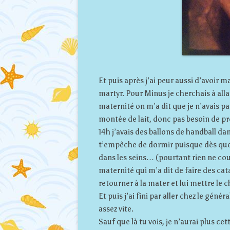
Et puis après j’ai peur aussi d’avoir ma
martyr. Pour Minus je cherchais à all
maternité on m’a dit que je n’avais pas
montée de lait, donc pas besoin de pre
14h j’avais des ballons de handball dans
t’empêche de dormir puisque dès que 
dans les seins… (pourtant rien ne coul
maternité qui m’a dit de faire des cat
retourner à la mater et lui mettre le c
Et puis j’ai fini par aller chez le géné
assez vite.
Sauf que là tu vois, je n’aurai plus c