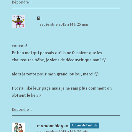
↓
Répondre
lili
4 septembre 2015 à 14 h 25 min
coucou!
Et ben moi qui pensais qu’ils ne faisaient que les
chaussures bébé, je viens de découvrir que nan ! 🙂
alors je tente pour mon grand loulou, merci 🙂
PS: j’ai liké leur page mais je ne sais plus comment on
obtient le lien :/
↓
Répondre
mamourblogue
Auteur de l’article
4 septembre 2015 à 16 h 39 min