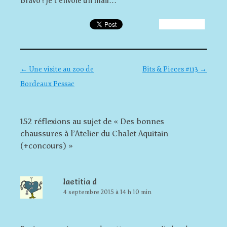
Bravo ! Je t’envoie un mail…
Navigation des articles
←
Une visite au zoo de
Bits & Pieces #113
→
Bordeaux Pessac
152 réflexions au sujet de «
Des bonnes
chaussures à l’Atelier du Chalet Aquitain
(+concours)
»
laetitia d
4 septembre 2015 à 14 h 10 min