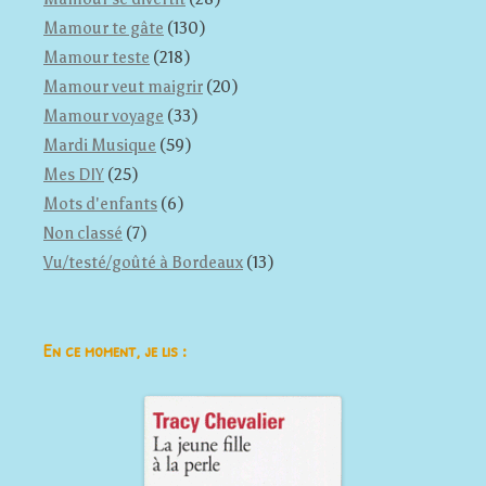
Mamour te gâte
(130)
Mamour teste
(218)
Mamour veut maigrir
(20)
Mamour voyage
(33)
Mardi Musique
(59)
Mes DIY
(25)
Mots d'enfants
(6)
Non classé
(7)
Vu/testé/goûté à Bordeaux
(13)
En ce moment, je lis :