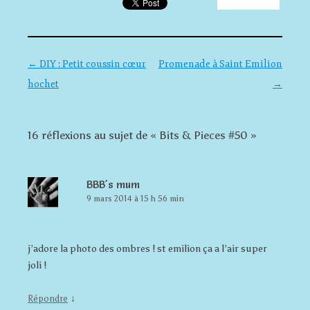
Navigation des articles
←
DIY : Petit coussin cœur
Promenade à Saint Emilion
hochet
→
16 réflexions au sujet de «
Bits & Pieces #50
»
BBB's mum
9 mars 2014 à 15 h 56 min
j’adore la photo des ombres ! st emilion ça a l’air super
joli !
↓
Répondre