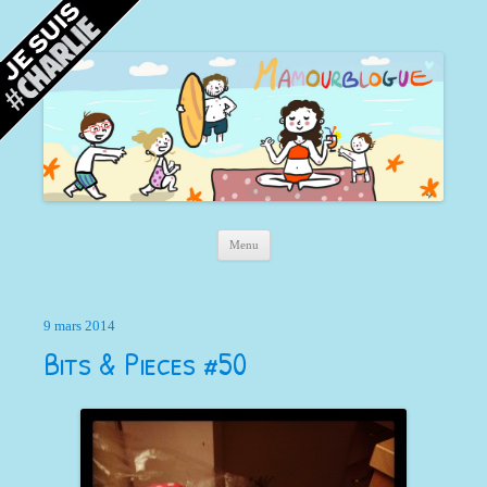
Mamour blogue
Blog d'une maman à Bordeaux, du sable, des coquillages… et la mer !
Aller au contenu principal
Menu
9 mars 2014
Bits & Pieces #50