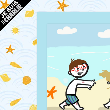
Blog d'une maman à Bordeaux, du sable, des co
Mamour blogue