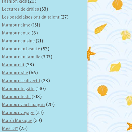
Fashion kids
(20)
Lectures de drôles
(33)
Les bordelaises ont du talent
(27)
Mamour aime
(131)
Mamour coud
(8)
Mamour cuisine
(21)
Mamour en beauté
(52)
Mamour en famille
(303)
Mamour lit
(28)
Mamour râle
(66)
Mamour se divertit
(28)
Mamour te gâte
(130)
Mamour teste
(218)
Mamour veut maigrir
(20)
Mamour voyage
(33)
Mardi Musique
(59)
Mes DIY
(25)