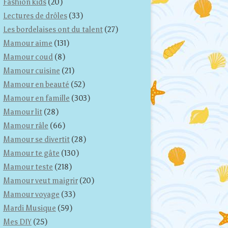
Fashion kids
(20)
Lectures de drôles
(33)
Les bordelaises ont du talent
(27)
Mamour aime
(131)
Mamour coud
(8)
Mamour cuisine
(21)
Mamour en beauté
(52)
Mamour en famille
(303)
Mamour lit
(28)
Mamour râle
(66)
Mamour se divertit
(28)
Mamour te gâte
(130)
Mamour teste
(218)
Mamour veut maigrir
(20)
Mamour voyage
(33)
Mardi Musique
(59)
Mes DIY
(25)