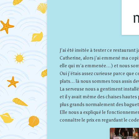
J’ai été invitée à tester ce restauran
Catherine, alors j’ai emmené ma copin
elle qui m’a emmenée…) et nous somm
Oui j’étais assez curieuse parce que 
plats… là nous sommes tous assis deva
La serveuse nous a gentiment installés
et il y avait même des chaises hautes 
plus grands normalement des baguett
Elle nous a expliqué le fonctionnement
connaître le prix en regardant le code