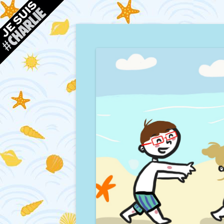
Blog d'une maman à Bordeaux, du sable, des co
Mamour blogue