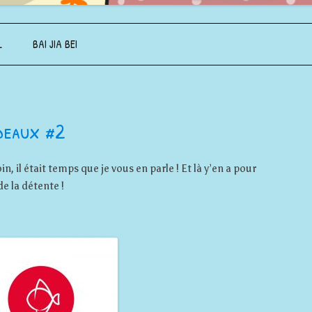
Aller au contenu principal
L
BAI JIA BEI
deaux #2
n, il était temps que je vous en parle ! Et là y’en a pour
de la détente !