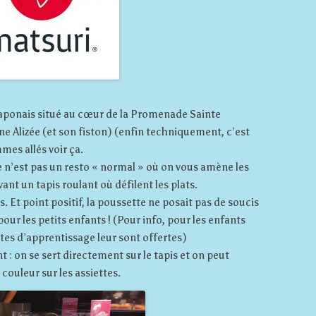
t japonais situé au cœur de la Promenade Sainte
e Alizée (et son fiston) (enfin techniquement, c’est
es allés voir ça.
ce n’est pas un resto « normal » où on vous amène les
nt un tapis roulant où défilent les plats.
. Et point positif, la poussette ne posait pas de soucis
pour les petits enfants ! (Pour info, pour les enfants
es d’apprentissage leur sont offertes)
 : on se sert directement sur le tapis et on peut
 couleur sur les assiettes.