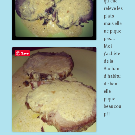
qu’elle
relève les
plats
mais elle
ne pique
pas…
Moi
Save
j’achète
de la
Auchan
d’habitu
de ben
elle
pique
beaucou
p !!