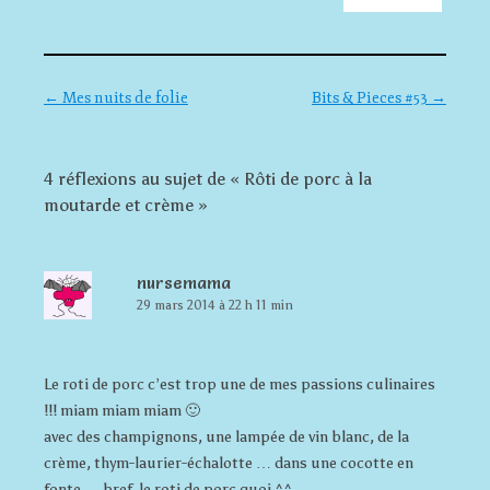
Navigation des articles
←
Mes nuits de folie
Bits & Pieces #53
→
4 réflexions au sujet de «
Rôti de porc à la
moutarde et crème
»
nursemama
29 mars 2014 à 22 h 11 min
Le roti de porc c’est trop une de mes passions culinaires
!!! miam miam miam 🙂
avec des champignons, une lampée de vin blanc, de la
crème, thym-laurier-échalotte … dans une cocotte en
fonte … bref, le roti de porc quoi ^^