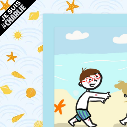
Blog d'une maman à Bordeaux, du sable, des co
Mamour blogue