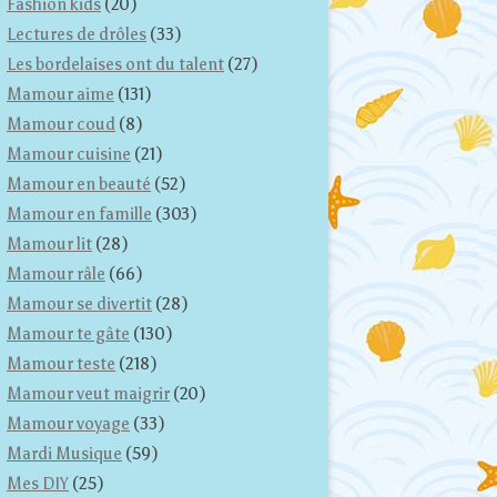
Fashion kids
(20)
Lectures de drôles
(33)
Les bordelaises ont du talent
(27)
Mamour aime
(131)
Mamour coud
(8)
Mamour cuisine
(21)
Mamour en beauté
(52)
Mamour en famille
(303)
Mamour lit
(28)
Mamour râle
(66)
Mamour se divertit
(28)
Mamour te gâte
(130)
Mamour teste
(218)
Mamour veut maigrir
(20)
Mamour voyage
(33)
Mardi Musique
(59)
Mes DIY
(25)