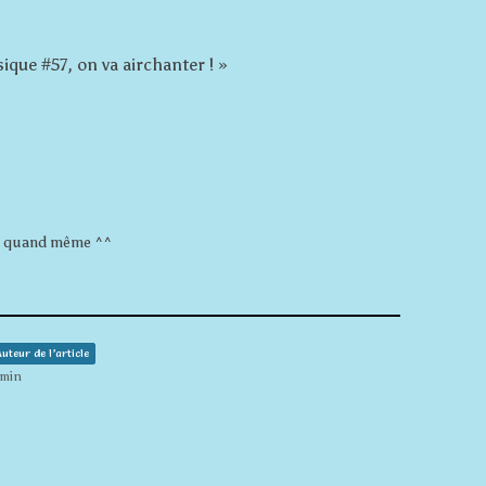
que #57, on va airchanter !
»
oi quand même ^^
uteur de l’article
 min