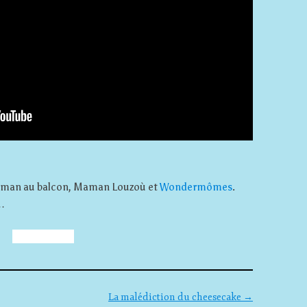
Maman au balcon, Maman Louzoù et
Wondermômes
.
…
La malédiction du cheesecake
→