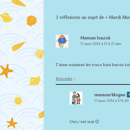
2 réflexions au sujet de «
Mardi Musi
Maman louzoù
17 mars 2014 à 15 h 27 min
T’aime vraiment les trucs bien barrés t
↓
Répondre
mamourblogue
A
17 mars 2014 à 17 h 40
Oui c’est vrai 😉