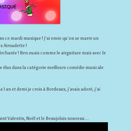
dans ce mardi musique ! J’ai envie qu’on se marre un
es Airnadette !
airchante ! Ben ouais comme le airguitare mais avec le
 élus dans la catégorie meilleure comédie musicale
a 1 an et demi je crois à Bordeaux, j’avais adoré, j’ai
Saint Valentin, Noël et le Beaujolais nouveau…