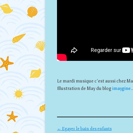
Le mardi musique c’est aussi chez 
Illustration de May du blog
imaygine
Navigation des articles
←
Egayer le bain des enfants