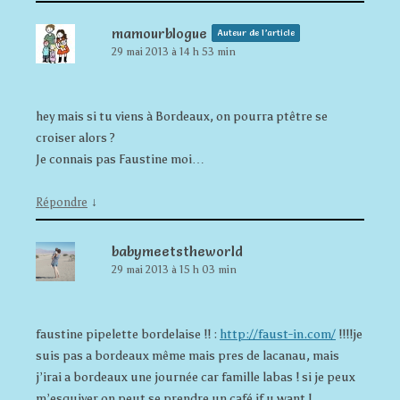
mamourblogue
Auteur de l’article
29 mai 2013 à 14 h 53 min
hey mais si tu viens à Bordeaux, on pourra ptêtre se
croiser alors ?
Je connais pas Faustine moi…
↓
Répondre
babymeetstheworld
29 mai 2013 à 15 h 03 min
faustine pipelette bordelaise !! :
http://faust-in.com/
!!!!je
suis pas a bordeaux même mais pres de lacanau, mais
j’irai a bordeaux une journée car famille labas ! si je peux
m’esquiver on peut se prendre un café if u want !