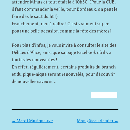
attendre Minus et tout était là à 10h30. (Pour la CUB,
il faut commander la veille, pour Bordeaux, on peut le
faire dès le saut du lit !)
Franchement, rien à redire ! C’est vraiment super
pour une belle occasion comme la fête des mères !
Pour plus d’infos, je vous invite à consulter le site des
Délices d’Alice, ainsi que sa page Facebook où il y a
toutes les nouveautés !
En effet, régulièrement, certains produits du brunch
et du pique-nique seront renouvelés, pour découvrir
de nouvelles saveurs…
Navigation des articles
←
Mardi Musique #27
Mon gâteau damier
→