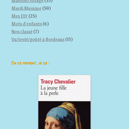
Mamour voyage
(33)
Mardi Musique
(59)
Mes DIY
(25)
Mots d'enfants
(6)
Non classé
(7)
Vu/testé/goûté à Bordeaux
(13)
En ce moment, je lis :