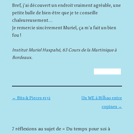
Bref, j’ai découvert un endroit vraiment agréable, une
petite bulle de bien-être que je te conseille
chaleureusement…
Je remercie sincèrement Muriel, ça m’a fait un bien
fou !
Institut Muriel Haxpahé, 63 Cours de la Martinique à
Bordeaux.
Navigation des articles
←
Bits & Pieces #172
Un WE à Bilbao entre
copines
→
7 réflexions au sujet de «
Du temps pour soi à