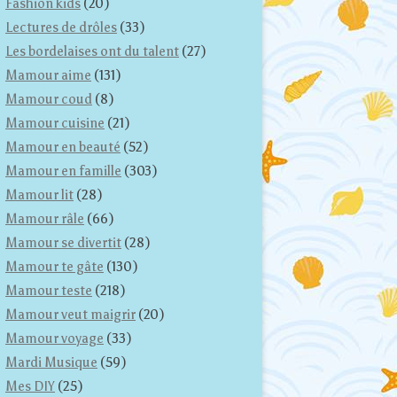
Fashion kids
(20)
Lectures de drôles
(33)
Les bordelaises ont du talent
(27)
Mamour aime
(131)
Mamour coud
(8)
Mamour cuisine
(21)
Mamour en beauté
(52)
Mamour en famille
(303)
Mamour lit
(28)
Mamour râle
(66)
Mamour se divertit
(28)
Mamour te gâte
(130)
Mamour teste
(218)
Mamour veut maigrir
(20)
Mamour voyage
(33)
Mardi Musique
(59)
Mes DIY
(25)