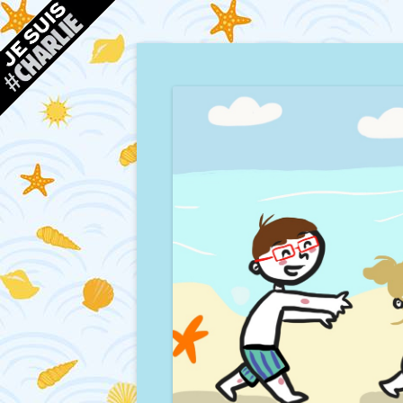
Blog d'une maman à Bordeaux, du sable, des co
Mamour blogue