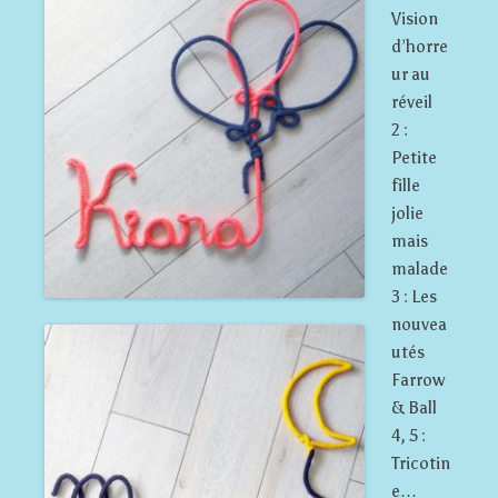
Vision
d’horre
ur au
réveil
2 :
Petite
fille
jolie
mais
malade
3 : Les
nouvea
utés
Farrow
& Ball
4, 5 :
Tricotin
e…