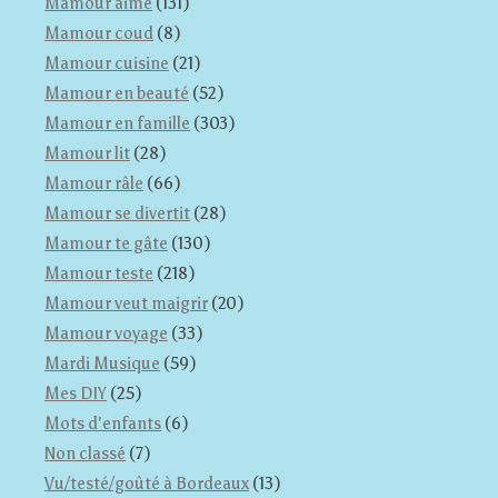
Mamour aime
(131)
Mamour coud
(8)
Mamour cuisine
(21)
Mamour en beauté
(52)
Mamour en famille
(303)
Mamour lit
(28)
Mamour râle
(66)
Mamour se divertit
(28)
Mamour te gâte
(130)
Mamour teste
(218)
Mamour veut maigrir
(20)
Mamour voyage
(33)
Mardi Musique
(59)
Mes DIY
(25)
Mots d'enfants
(6)
Non classé
(7)
Vu/testé/goûté à Bordeaux
(13)