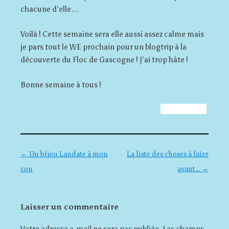
chacune d’elle…
Voilà ! Cette semaine sera elle aussi assez calme mais
je pars tout le WE prochain pour un blogtrip à la
découverte du Floc de Gascogne ! J’ai trop hâte !
Bonne semaine à tous !
Navigation des articles
←
Un bijou Laudate à mon
La liste des choses à faire
cou
avant…
→
Laisser un commentaire