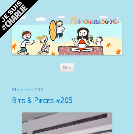
Mamour blogue
Blog d'une maman à Bordeaux, du sable, des coquillages… et la mer !
Aller au contenu principal
Menu
24 septembre 2018
Bits & Pieces #205