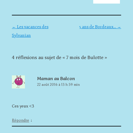
Navigation des articles
←
Les vacances des
5 ans de Bordeaux…
→
Sylvanian
4 réflexions au sujet de «
7 mois de Bulotte
»
Maman au Balcon
22 août 2016 à 13 h 59 min
Ces yeux <3
↓
Répondre