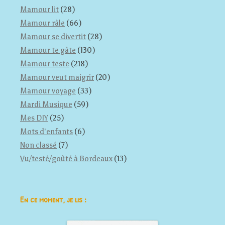
Mamour lit
(28)
Mamour râle
(66)
Mamour se divertit
(28)
Mamour te gâte
(130)
Mamour teste
(218)
Mamour veut maigrir
(20)
Mamour voyage
(33)
Mardi Musique
(59)
Mes DIY
(25)
Mots d'enfants
(6)
Non classé
(7)
Vu/testé/goûté à Bordeaux
(13)
En ce moment, je lis :