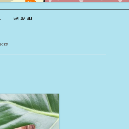
Aller au contenu principal
L
BAI JIA BEI
IECES