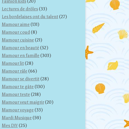
Fashion kids
(20)
Lectures de drôles
(33)
Les bordelaises ont du talent
(27)
Mamour aime
(131)
Mamour coud
(8)
Mamour cuisine
(21)
Mamour en beauté
(52)
Mamour en famille
(303)
Mamour lit
(28)
Mamour râle
(66)
Mamour se divertit
(28)
Mamour te gâte
(130)
Mamour teste
(218)
Mamour veut maigrir
(20)
Mamour voyage
(33)
Mardi Musique
(59)
Mes DIY
(25)