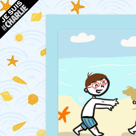
Blog d'une maman à Bordeaux, du sable, des co
Mamour blogue